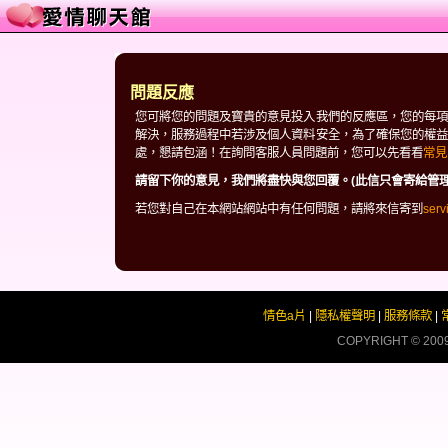
問題反應
您可將您的問題及寶貴的意見投入我們的反應區，您的每項
解決，服務過程中若涉及個人資料安全，為了確保您的權益
處，懇請包涵！在詢問客服人員問題前，您可以先看看
常見
請留下你的意見，我們將盡快與您回覆。(此信只會寄給管理
若您對自己在本網站網站中有任何問題，請將來信寄到
ser
情色a片
|
隱私權聲明
|
服務條款
|
COPYRIGHT © 200